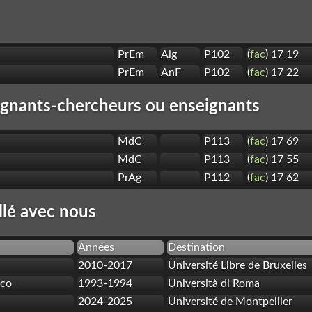
PrEm
Alg
P102
(
fac
) 17 19
PrEm
AnF
P102
(
fac
) 17 22
ignants-chercheurs ou enseignants
MdC
P113
(
fac
) 17 69
MdC
P113
(
fac
) 17 55
PrAg
P112
(
fac
) 17 62
illé avec nous
Années
Destination
2010-2017
Université Libre de Bruxelles
sco
1993-1994
Università di Roma
2024-2025
Université de Montpellier