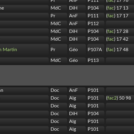
Pr
AnF
P111
(
fac
) 17 76
ne
MdC
DiH
P104
(
fac
) 17 13
Pr
AnF
P111
(
fac
) 17 17
MdC
AnF
P112
MdC
DiH
P104
(
fac
) 17 28
s
MdC
DiH
P104
(
fac
) 17 42
n Martin
Pr
Géo
P107A
(
fac
) 17 48
MdC
Géo
P113
an
Doc
AnF
P101
Doc
Alg
P101
(
fac2
) 50 98
Doc
Alg
P101
Doc
DiH
P104
Doc
Alg
P101
Doc
Alg
P101