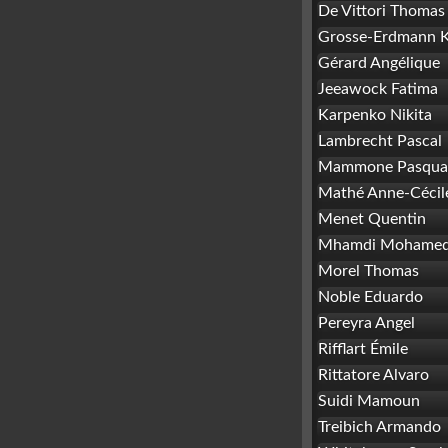
De Vittori Thomas
Grosse-Erdmann K
Gérard Angélique
Jeeawock Fatima
Karpenko Nikita
Lambrecht Pascal
Mammone Pasqua
Mathé Anne-Cécil
Menet Quentin
Mhamdi Mohame
Morel Thomas
Noble Eduardo
Pereyra Angel
Rifflart Émile
Rittatore Alvaro
Suidi Mamoun
Treibich Armando