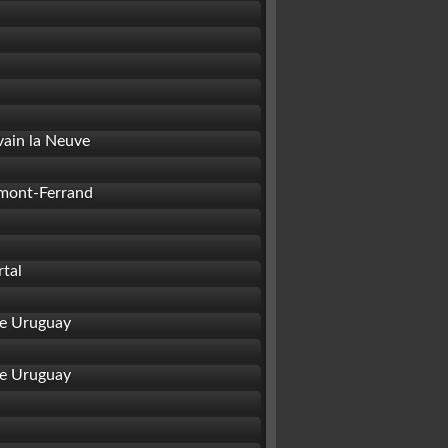
vain la Neuve
ermont-Ferrand
tal
de Uruguay
de Uruguay