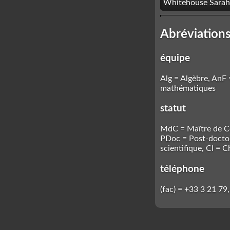
Whitehouse Sarah
Abréviations
équipe
Alg = Algèbre, AnF
mathématiques
statut
MdC = Maître de Co
PDoc = Post-doctora
scientifique, CI = C
téléphone
(fac) = +33 3 21 79,