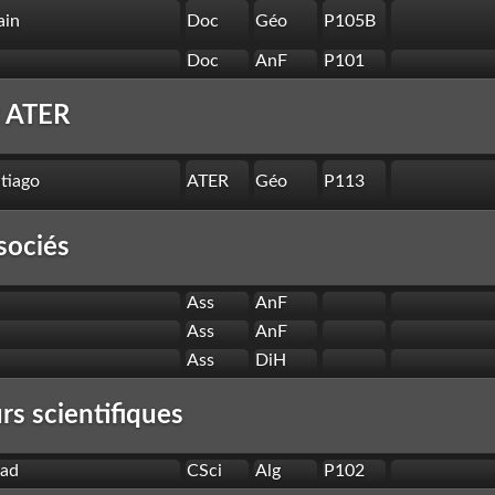
ain
Doc
Géo
P105B
Doc
AnF
P101
t ATER
tiago
ATER
Géo
P113
sociés
Ass
AnF
Ass
AnF
Ass
DiH
rs scientifiques
dad
CSci
Alg
P102