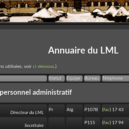
Annuaire du LML
ns utilisées, voir
ci-dessous
.)
Statut
Équipe
Bureau
Téléphone
 personnel administratif
Pr
Alg
P107B
(
fac
) 17 43
Directeur du LML
P115
(
fac
) 17 94
Secrétaire