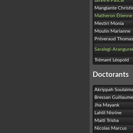
Lefèvre Pascal
Mangiante Christi
Matheron Étienne
Mestiri Monia
Moulin Marianne
Préveraud Thoma
Saralegi-Arangure
Trémant Léopold
Doctorants
Akrippah Soulaim
Bressan Guillaume
Jha Mayank
Lahlil Nisrine
Maiti Trisha
Nicolas Marcus