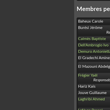
Membres pe
Baheux Carole
Burési Jérôme
Re
Calmès Baptiste
Dell'Ambrogio Ivo
Demuro Antoniett
El Gradechi Amine
El Mazouni Abdelg
Frégier Yaël
Responsab
Hariz Kais
Jouve Guillaume
Laghribi Ahmed