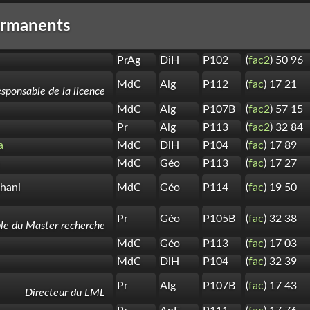
rmanents
PrAg
DiH
P102
(
fac2
) 50 96
MdC
Alg
P112
(
fac
) 17 21
sponsable de la licence
MdC
Alg
P107B
(
fac2
) 57 15
Pr
Alg
P113
(
fac2
) 32 84
a
MdC
DiH
P104
(
fac
) 17 89
MdC
Géo
P113
(
fac
) 17 27
hani
MdC
Géo
P114
(
fac
) 19 50
Pr
Géo
P105B
(
fac
) 32 38
le du Master recherche
MdC
Géo
P113
(
fac
) 17 03
MdC
DiH
P104
(
fac
) 32 39
Pr
Alg
P107B
(
fac
) 17 43
Directeur du LML