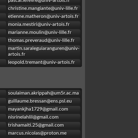
pascal.lefevre@univ-artois.fr
christine.mangiante@univ-lille.fr
etienne.matheron@univ-artois.fr
monia.mestiri@univ-artois.fr
marianne.moulin@univ-lille.fr
thomas.preveraud@univ-lille.fr
martin.saraleguiaranguren@univ-
artois.fr
leopold.tremant@univ-artois.fr
soulaiman.akrippah@um5r.ac.ma
guillaume.bressan@ens.psl.eu
mayankjha1729@gmail.com
nisrinelahlil@gmail.com
trishamaiti.25@gmail.com
marcus.nicolas@proton.me